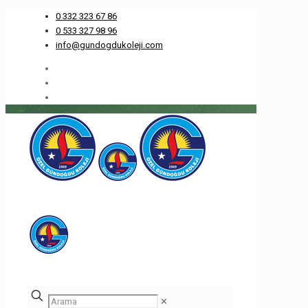
0 332 323 67 86
0 533 327 98 96
info@gundogdukoleji.com
✕