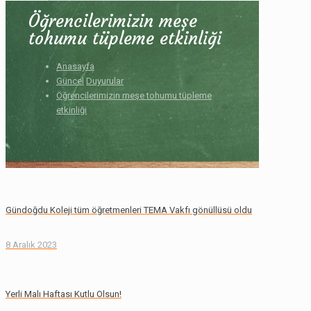
Öğrencilerimizin meşe
tohumu tüpleme etkinliği
Anasayfa
Güncel
Duyurular
Öğrencilerimizin meşe tohumu tüpleme
etkinliği
Gündoğdu Koleji tüm öğretmenleri TEMA Vakfı gönüllüsü oldu
8 Aralık 2023
Yerli Malı Haftası Kutlu Olsun!