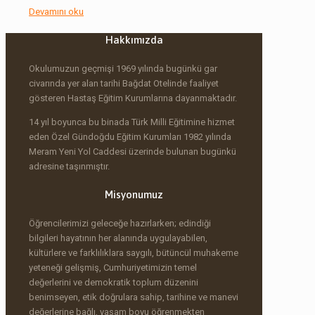
Devamını oku
Hakkımızda
Okulumuzun geçmişi 1969 yılında bugünkü gar
civarında yer alan tarihi Bağdat Otelinde faaliyet
gösteren Hastaş Eğitim Kurumlarına dayanmaktadır.
14 yıl boyunca bu binada Türk Milli Eğitimine hizmet
eden Özel Gündoğdu Eğitim Kurumları 1982 yılında
Meram Yeni Yol Caddesi üzerinde bulunan bugünkü
adresine taşınmıştır.
Misyonumuz
Öğrencilerimizi geleceğe hazırlarken; edindiği
bilgileri hayatının her alanında uygulayabilen,
kültürlere ve farklılıklara saygılı, bütüncül muhakeme
yeteneği gelişmiş, Cumhuriyetimizin temel
değerlerini ve demokratik toplum düzenini
benimseyen, etik doğrulara sahip, tarihine ve manevi
değerlerine bağlı, yaşam boyu öğrenmekten