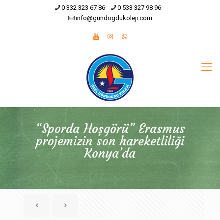
0 332 323 67 86
0 533 327 98 96
info@gundogdukoleji.com
“Sporda Hoşgörü” Erasmus
projemizin son hareketliliği
Konya’da