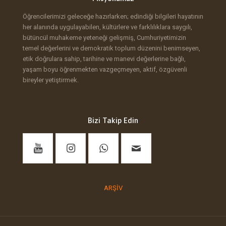
Öğrencilerimizi geleceğe hazırlarken; edindiği bilgileri hayatının
her alanında uygulayabilen, kültürlere ve farklılıklara saygılı,
bütüncül muhakeme yeteneği gelişmiş, Cumhuriyetimizin
temel değerlerini ve demokratik toplum düzenini benimseyen,
etik doğrulara sahip, tarihine ve manevi değerlerine bağlı,
yaşam boyu öğrenmekten vazgeçmeyen, aktif, özgüvenli
bireyler yetiştirmek.
Bizi Takip Edin
ARŞİV