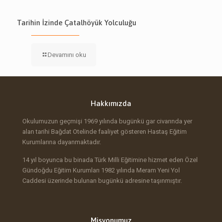
Tarihin İzinde Çatalhöyük Yolculuğu
Devamını oku
Hakkımızda
Okulumuzun geçmişi 1969 yılında bugünkü gar civarında yer
alan tarihi Bağdat Otelinde faaliyet gösteren Hastaş Eğitim
Kurumlarına dayanmaktadır.
14 yıl boyunca bu binada Türk Milli Eğitimine hizmet eden Özel
Gündoğdu Eğitim Kurumları 1982 yılında Meram Yeni Yol
Caddesi üzerinde bulunan bugünkü adresine taşınmıştır.
Misyonumuz